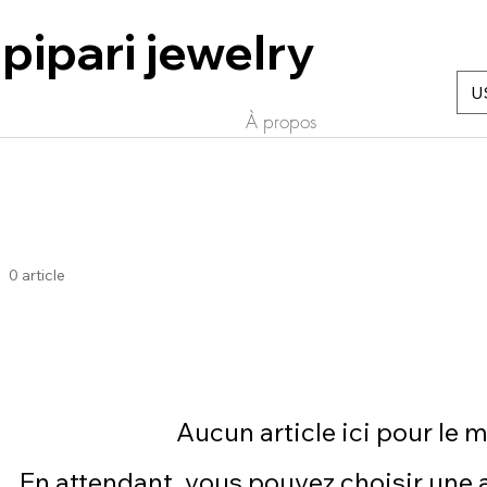
pipari jewelry
U
n
À propos
0 article
Aucun article ici pour le
En attendant, vous pouvez choisir une 