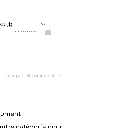
SD ($)
Se connecter
Trier par :
Recommandé
 moment
autre catégorie pour